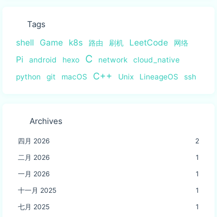
Tags
shell
Game
k8s
LeetCode
路由
刷机
网络
C
Pi
android
hexo
network
cloud_native
C++
python
git
macOS
Unix
LineageOS
ssh
Archives
四月 2026
2
二月 2026
1
一月 2026
1
十一月 2025
1
七月 2025
1