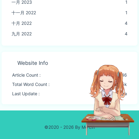
一月 2023
1
十一月 2022
1
十月 2022
4
九月 2022
4
Website Info
Article Count :
46
Total Word Count :
27.5k
Last Update :
2 months ago
©2020 - 2026 By Mo Lin