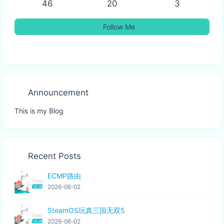
46
20
3
Follow Me
Announcement
This is my Blog
Recent Posts
ECMP路由
2026-06-02
SteamOS玩真三国无双5
2026-06-02