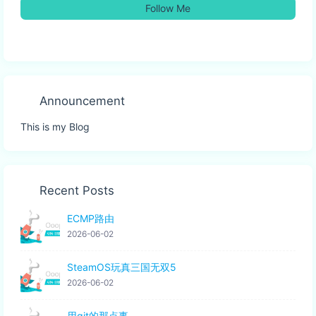
Follow Me
Announcement
This is my Blog
Recent Posts
ECMP路由
2026-06-02
SteamOS玩真三国无双5
2026-06-02
用git的那点事