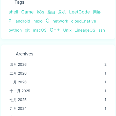
Tags
shell
Game
k8s
LeetCode
路由
刷机
网络
C
Pi
android
hexo
network
cloud_native
C++
python
git
macOS
Unix
LineageOS
ssh
Archives
四月 2026
2
二月 2026
1
一月 2026
1
十一月 2025
1
七月 2025
1
九月 2024
1