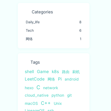
Categories
Daily_life
8
Tech
6
网络
1
Tags
shell
Game
k8s
路由
刷机
LeetCode
Pi
网络
android
C
hexo
network
cloud_native
python
git
C++
macOS
Unix
LineageOS
ssh