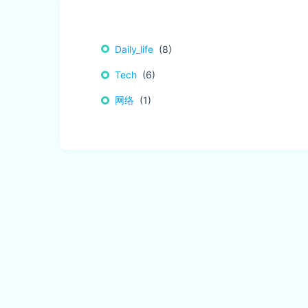
Daily_life
8
Tech
6
网络
1