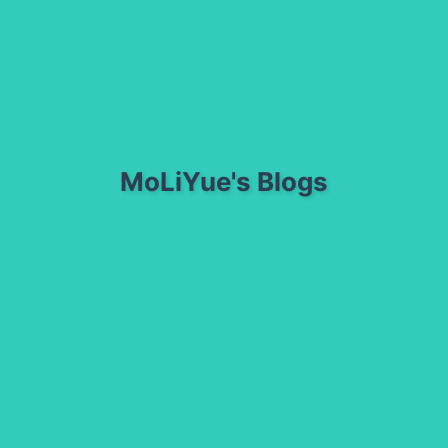
MoLiYue's Blogs