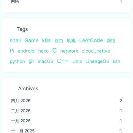
网络
1
Tags
shell
Game
k8s
LeetCode
路由
刷机
网络
C
Pi
android
hexo
network
cloud_native
C++
python
git
macOS
Unix
LineageOS
ssh
Archives
四月 2026
2
二月 2026
1
一月 2026
1
十一月 2025
1