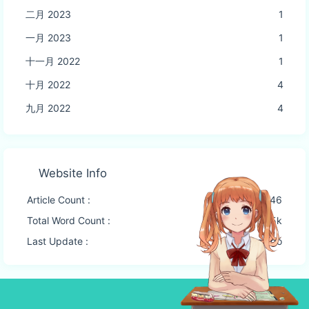
二月 2023
1
一月 2023
1
十一月 2022
1
十月 2022
4
九月 2022
4
Website Info
Article Count :
46
Total Word Count :
27.5k
Last Update :
2 months ago