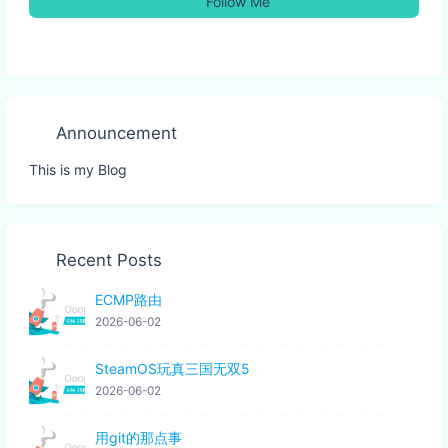
Follow Me
Announcement
This is my Blog
Recent Posts
ECMP路由
2026-06-02
SteamOS玩真三国无双5
2026-06-02
用git的那点事