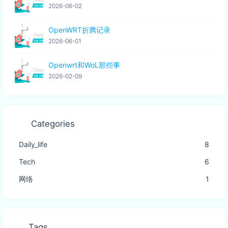
2026-06-02
OpenWRT折腾记录
2026-06-01
Openwrt和WoL那些事
2026-02-09
Categories
Daily_life
8
Tech
6
网络
1
Tags