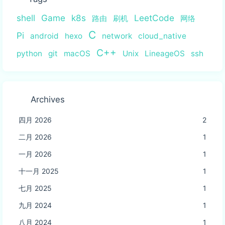
shell
Game
k8s
LeetCode
路由
刷机
网络
C
Pi
android
hexo
network
cloud_native
C++
python
git
macOS
Unix
LineageOS
ssh
Archives
四月 2026
2
二月 2026
1
一月 2026
1
十一月 2025
1
七月 2025
1
九月 2024
1
八月 2024
1