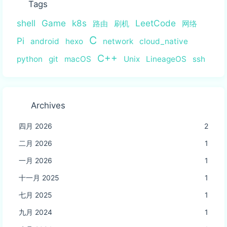
Tags
shell
Game
k8s
LeetCode
路由
刷机
网络
C
Pi
android
hexo
network
cloud_native
C++
python
git
macOS
Unix
LineageOS
ssh
Archives
四月 2026
2
二月 2026
1
一月 2026
1
十一月 2025
1
七月 2025
1
九月 2024
1