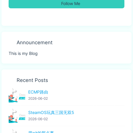
Follow Me
Announcement
This is my Blog
Recent Posts
ECMP路由
2026-06-02
SteamOS玩真三国无双5
2026-06-02
用git的那点事