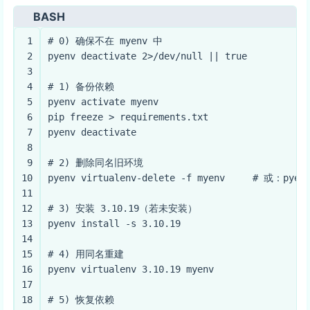
BASH
1
# 0) 确保不在 myenv 中
2
pyenv deactivate 2>/dev/null || 
true
3
4
# 1) 备份依赖
5
pyenv activate myenv
6
pip freeze > requirements.txt
7
pyenv deactivate
8
9
# 2) 删除同名旧环境
10
pyenv virtualenv-delete -f myenv     
# 或：pyenv
11
12
# 3) 安装 3.10.19（若未安装）
13
pyenv install -s 3.10.19
14
15
# 4) 用同名重建
16
pyenv virtualenv 3.10.19 myenv
17
18
# 5) 恢复依赖