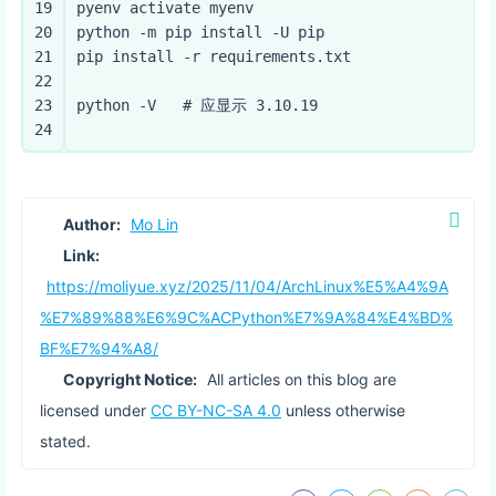
19
pyenv activate myenv
20
python -m pip install -U pip
21
pip install -r requirements.txt
22
23
python -V   
# 应显示 3.10.19
24
Author:
Mo Lin
Link:
https://moliyue.xyz/2025/11/04/ArchLinux%E5%A4%9A
%E7%89%88%E6%9C%ACPython%E7%9A%84%E4%BD%
BF%E7%94%A8/
Copyright Notice:
All articles on this blog are
licensed under
CC BY-NC-SA 4.0
unless otherwise
stated.