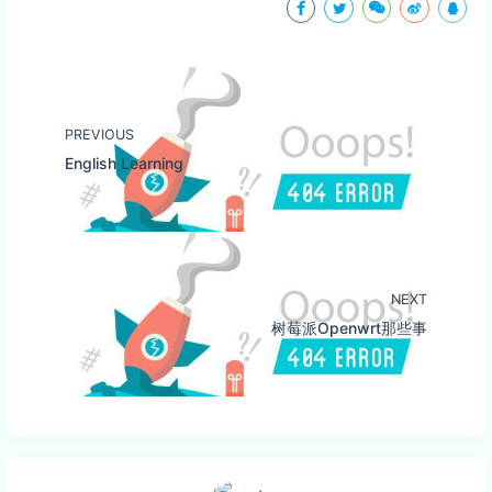
PREVIOUS
English Learning
NEXT
树莓派Openwrt那些事