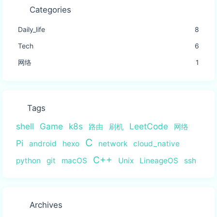
Categories
Daily_life
8
Tech
6
网络
1
Tags
shell
Game
k8s
LeetCode
路由
刷机
网络
C
Pi
android
hexo
network
cloud_native
C++
python
git
macOS
Unix
LineageOS
ssh
Archives