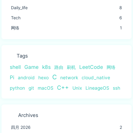
Daily_life
8
Tech
6
网络
1
Tags
shell
Game
k8s
LeetCode
路由
刷机
网络
C
Pi
android
hexo
network
cloud_native
C++
python
git
macOS
Unix
LineageOS
ssh
Archives
四月 2026
2