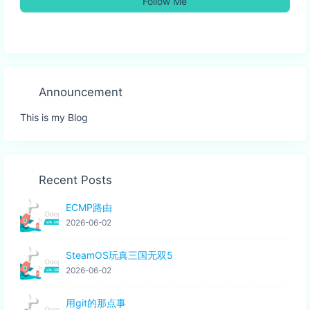
Follow Me
Announcement
This is my Blog
Recent Posts
ECMP路由
2026-06-02
SteamOS玩真三国无双5
2026-06-02
用git的那点事