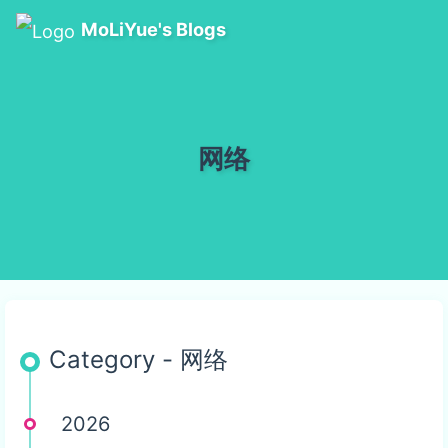
MoLiYue's Blogs
网络
Category - 网络
2026