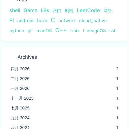
shell
Game
k8s
LeetCode
路由
刷机
网络
C
Pi
android
hexo
network
cloud_native
C++
python
git
macOS
Unix
LineageOS
ssh
Archives
四月 2026
2
二月 2026
1
一月 2026
1
十一月 2025
1
七月 2025
1
九月 2024
1
八月 2024
1