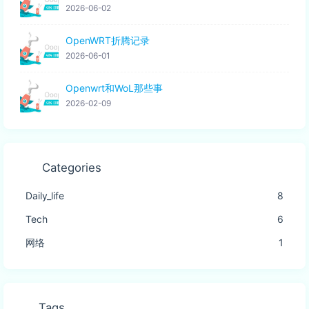
2026-06-02
OpenWRT折腾记录
2026-06-01
Openwrt和WoL那些事
2026-02-09
Categories
Daily_life
8
Tech
6
网络
1
Tags