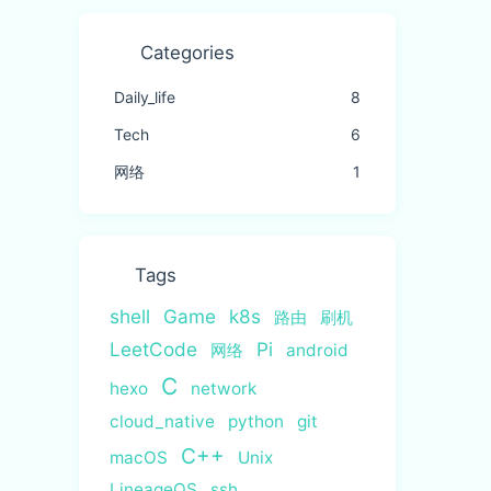
Categories
Daily_life
8
Tech
6
网络
1
Tags
shell
Game
k8s
路由
刷机
LeetCode
Pi
网络
android
C
hexo
network
cloud_native
python
git
C++
macOS
Unix
LineageOS
ssh