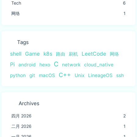
Tech
6
网络
1
Tags
shell
Game
k8s
LeetCode
路由
刷机
网络
C
Pi
android
hexo
network
cloud_native
C++
python
git
macOS
Unix
LineageOS
ssh
Archives
四月 2026
2
二月 2026
1
一月 2026
1