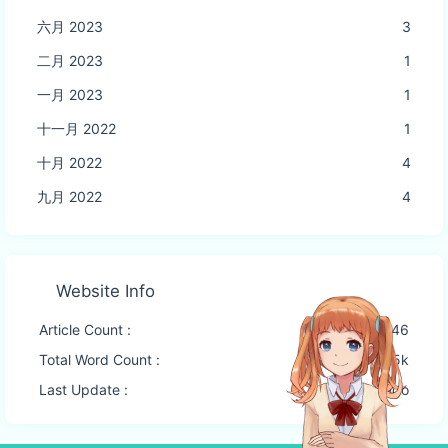
六月 2023
3
二月 2023
1
一月 2023
1
十一月 2022
1
十月 2022
4
九月 2022
4
Website Info
Article Count :
46
Total Word Count :
27.5k
Last Update :
2 months ago