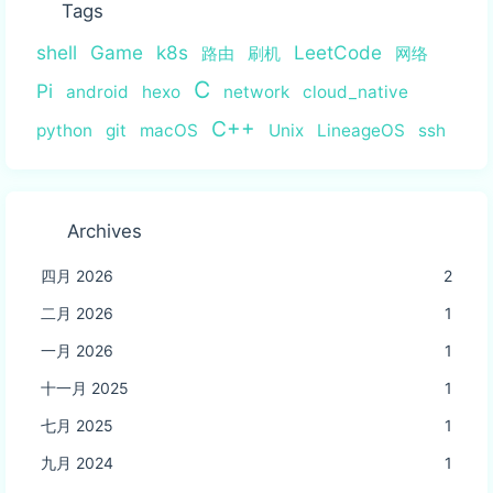
Tags
shell
Game
k8s
LeetCode
路由
刷机
网络
C
Pi
android
hexo
network
cloud_native
C++
python
git
macOS
Unix
LineageOS
ssh
Archives
四月 2026
2
二月 2026
1
一月 2026
1
十一月 2025
1
七月 2025
1
九月 2024
1