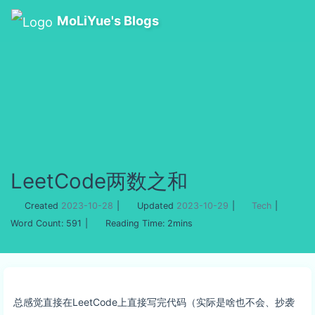
MoLiYue's Blogs
LeetCode两数之和
Created
2023-10-28
|
Updated
2023-10-29
|
Tech
|
Word Count:
591
|
Reading Time:
2mins
总感觉直接在LeetCode上直接写完代码（实际是啥也不会、抄袭