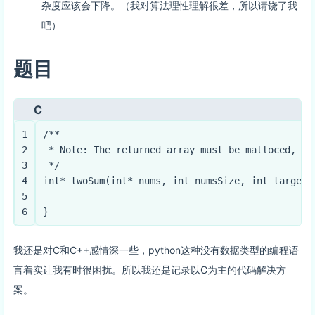
杂度应该会下降。（我对算法理性理解很差，所以请饶了我
吧）
题目
C
1
/**
2
 * Note: The returned array must be malloced, as
3
 */
4
int
* 
twoSum
(
int
* nums, 
int
 numsSize, 
int
 target,
5
6
}
我还是对C和C++感情深一些，python这种没有数据类型的编程语
言着实让我有时很困扰。所以我还是记录以C为主的代码解决方
案。