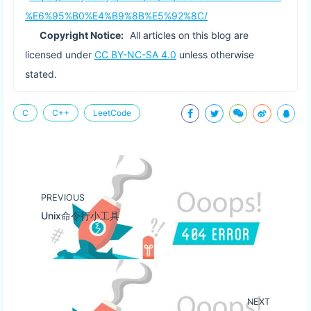
%E6%95%B0%E4%B9%8B%E5%92%8C/
Copyright Notice:
All articles on this blog are
licensed under
CC BY-NC-SA 4.0
unless otherwise
stated.
C
C++
LeetCode
PREVIOUS
Unix命令行小工具
NEXT