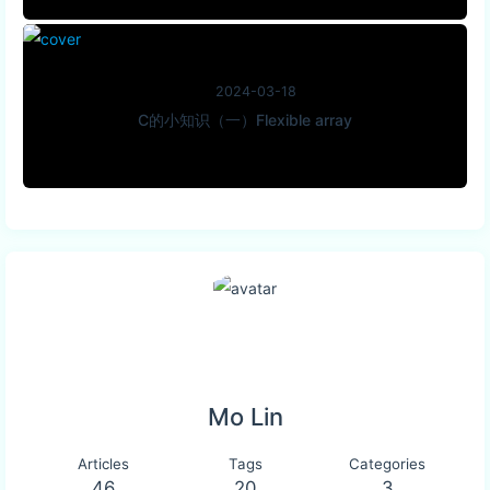
2024-03-18
C的小知识（一）Flexible array
Mo Lin
Articles
Tags
Categories
46
20
3