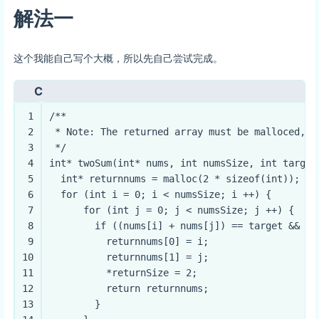
解法一
这个我能自己写个大概，所以先自己尝试完成。
C
1
/**
2
 * Note: The returned array must be malloced, a
3
 */
4
int
* 
twoSum
(
int
* nums, 
int
 numsSize, 
int
 target
5
int
* returnnums = 
malloc
(
2
 * 
sizeof
(
int
));
6
for
 (
int
 i = 
0
; i < numsSize; i ++) {
7
for
 (
int
 j = 
0
; j < numsSize; j ++) {
8
if
 ((nums[i] + nums[j]) == target && i 
9
          returnnums[
0
] = i;
10
          returnnums[
1
] = j;
11
          *returnSize = 
2
;
12
return
 returnnums;
13
        }