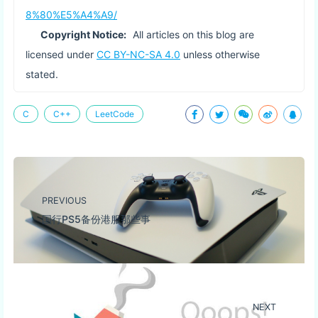
8%80%E5%A4%A9/
Copyright Notice:
All articles on this blog are
licensed under
CC BY-NC-SA 4.0
unless otherwise
stated.
C
C++
LeetCode
PREVIOUS
国行PS5备份港服那些事
NEXT