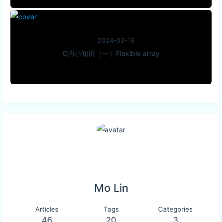
2024-03-18
C的小知识（一）Flexible array
Mo Lin
Articles
Tags
Categories
46
20
3