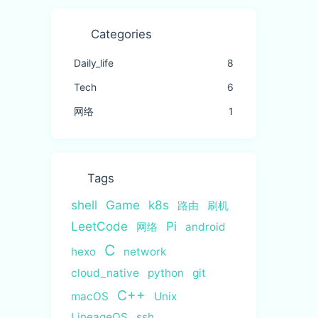
Categories
Daily_life
8
Tech
6
网络
1
Tags
shell
Game
k8s
路由
刷机
LeetCode
Pi
网络
android
C
hexo
network
cloud_native
python
git
C++
macOS
Unix
LineageOS
ssh