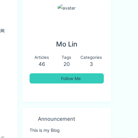
候网
Mo Lin
Articles
Tags
Categories
46
20
3
模
Follow Me
Announcement
This is my Blog