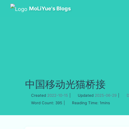
MoLiYue's Blogs
中国移动光猫桥接
Created
2022-10-15
|
Updated
2025-06-29
|
D
Word Count:
395
|
Reading Time:
1mins