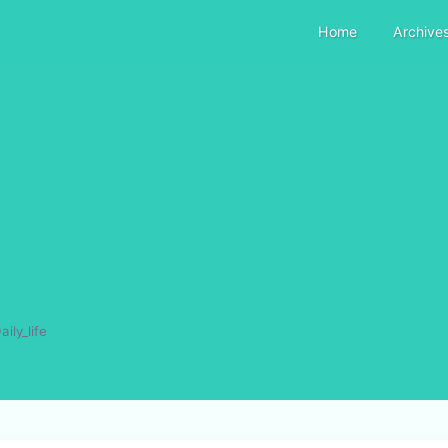
Home
Archive
aily_life