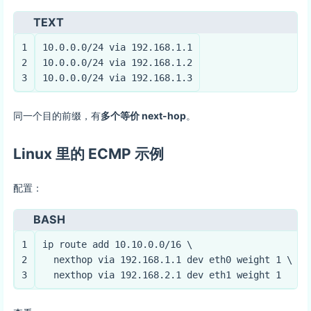
TEXT
1
10.0.0.0/24 via 192.168.1.1
2
10.0.0.0/24 via 192.168.1.2
3
10.0.0.0/24 via 192.168.1.3
同一个目的前缀，有
多个等价 next-hop
。
Linux 里的 ECMP 示例
配置：
BASH
1
ip route add 10.10.0.0/16 \
2
  nexthop via 192.168.1.1 dev eth0 weight 1 \
3
  nexthop via 192.168.2.1 dev eth1 weight 1