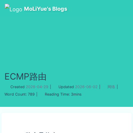
MoLiYue's Blogs
ECMP路由
Created
2026-04-29
|
Updated
2026-06-02
|
网络
|
Word Count:
789
|
Reading Time:
3mins