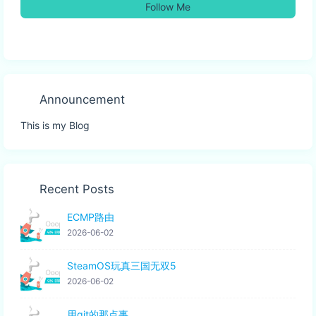
Follow Me
Announcement
This is my Blog
Recent Posts
ECMP路由
2026-06-02
SteamOS玩真三国无双5
2026-06-02
用git的那点事