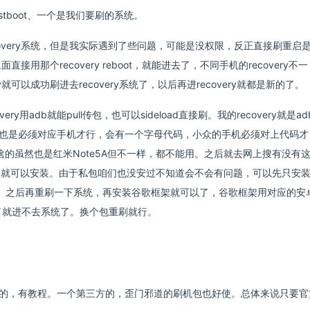
astboot、一个是我们要刷的系统。
ecovery系统，但是我实际遇到了些问题，可能是没权限，反正直接刷重启
面直接用那个recovery reboot，就能进去了，不同手机的recovery不一
ery就可以成功刷进去recovery系统了，以后再进recovery就都是新的了。
用adb就能pull传包，也可以sideload直接刷。我的recovery就是ad
的。在系统也是必须对应手机才行，会有一个字母代码，小众的手机必须对上代码才
bala）啥的虽然也是红米Note5A但不一样，都不能用。之后就去网上搜有没有
，就可以安装。由于私包咱们也没安过不知道会不会有问题，可以先只安
题。之后再重刷一下系统，再安装谷歌框架就可以了，谷歌框架用对应的安
败了就进不去系统了。换个包重刷就行。
方支持的，有教程。一个第三方的，歪门邪道的刷机包也好使。总体来说只要官