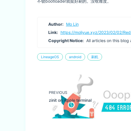
不锁bootloader就挺好刷的。没啥难度。
Author:
Mo Lin
Link:
https://moliyue.xyz/2023/02/02/
Copyright Notice:
All articles on this blo
LineageOS
android
刷机
PREVIOUS
zinit on Apple terminal