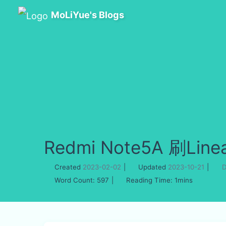
MoLiYue's Blogs
Redmi Note5A 刷Line
Created
2023-02-02
|
Updated
2023-10-21
|
D
Word Count:
597
|
Reading Time:
1mins