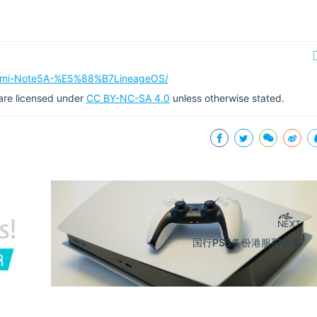
Redmi-Note5A-%E5%88%B7LineageOS/
g are licensed under
CC BY-NC-SA 4.0
unless otherwise stated.
NEXT
国行PS5备份港服那些事