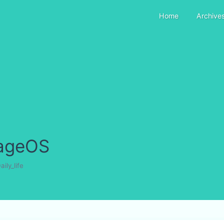
Home
Archive
ageOS
aily_life