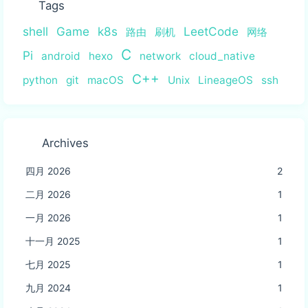
Tags
shell
Game
k8s
LeetCode
路由
刷机
网络
C
Pi
android
hexo
network
cloud_native
C++
python
git
macOS
Unix
LineageOS
ssh
Archives
四月 2026
2
二月 2026
1
一月 2026
1
十一月 2025
1
七月 2025
1
九月 2024
1