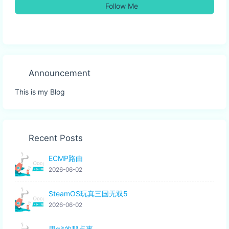
Follow Me
Announcement
This is my Blog
Recent Posts
ECMP路由
2026-06-02
SteamOS玩真三国无双5
2026-06-02
用git的那点事